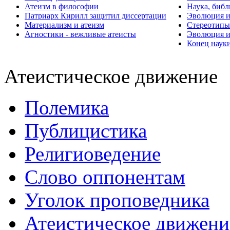
Атеизм в философии
Наука, библ
Патриарх Кирилл защитил диссертации
Эволюция и
Материализм и атеизм
Стереотипы
Агностики - вежливые атеисты
Эволюция и
Конец наук
Атеистическое движение
Полемика
Публицистика
Религиоведение
Слово оппонентам
Уголок проповедника
Атеистическое движени