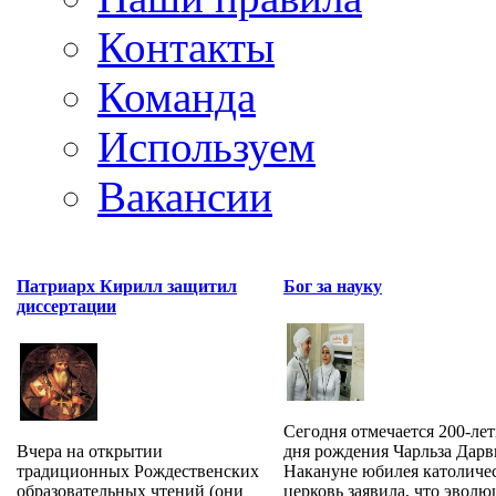
Контакты
Команда
Используем
Вакансии
Патриарх Кирилл защитил
Бог за науку
диссертации
Сегодня отмечается 200-лет
Вчера на открытии
дня рождения Чарльза Дарв
традиционных Рождественских
Накануне юбилея католиче
образовательных чтений (они
церковь заявила, что эволюц