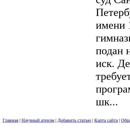
Петерб
имени 
гимназ
подан 
иск. Д
требуе
програ
шк...
Главная
|
Научный атеизм
|
Добавить статью
|
Карта сайта
|
Обра