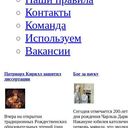
Контакты
Команда
Используем
Вакансии
Патриарх Кирилл защитил
Бог за науку
диссертации
Сегодня отмечается 200-лет
Вчера на открытии
дня рождения Чарльза Дарв
традиционных Рождественских
Накануне юбилея католиче
образовательных чтений (они
церковь заявила, что эволюц