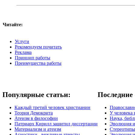
Читайте:
Услуги
Рекомендуем почитать
Реклама
Принцип работы
Преимущества работы
Популярные статьи:
Последние 
Каждый третий человек христианин
Православно
Теория Демокрита
У человека 
Атеизм в философии
Наука, библ
Патриарх Кирилл защитил диссертации
Эволюция и
Материализм и атеизм
Стереотипы
Агностики - вежливые атеисты
Эволюция и