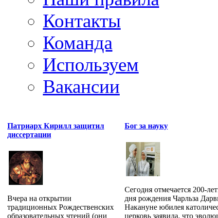
Контакты
Команда
Используем
Вакансии
Патриарх Кирилл защитил
Бог за науку
диссертации
Сегодня отмечается 200-лет
Вчера на открытии
дня рождения Чарльза Дарв
традиционных Рождественских
Накануне юбилея католиче
образовательных чтений (они
церковь заявила, что эволюц