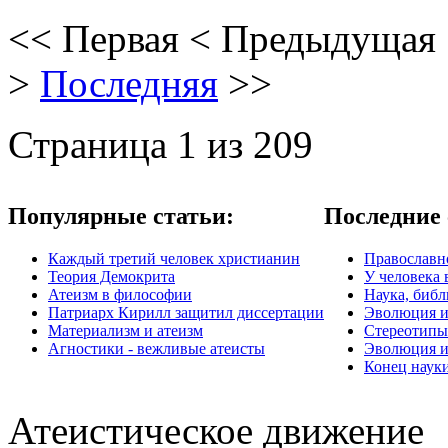
<<
Первая
<
Предыдущая
>
Последняя
>>
Страница 1 из 209
Популярные статьи:
Последние 
Каждый третий человек христианин
Православно
Теория Демокрита
У человека 
Атеизм в философии
Наука, библ
Патриарх Кирилл защитил диссертации
Эволюция и
Материализм и атеизм
Стереотипы
Агностики - вежливые атеисты
Эволюция и
Конец наук
Атеистическое движение