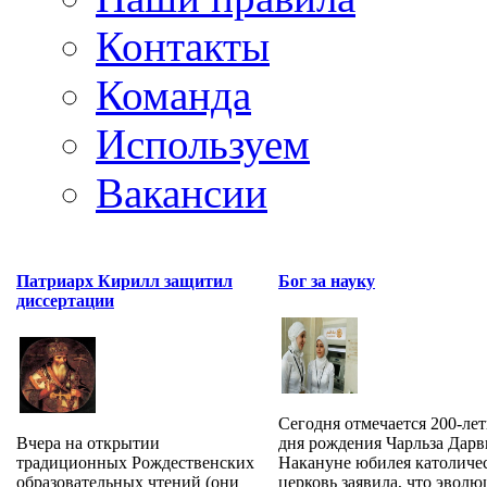
Контакты
Команда
Используем
Вакансии
Патриарх Кирилл защитил
Бог за науку
диссертации
Сегодня отмечается 200-лет
Вчера на открытии
дня рождения Чарльза Дарв
традиционных Рождественских
Накануне юбилея католиче
образовательных чтений (они
церковь заявила, что эволюц