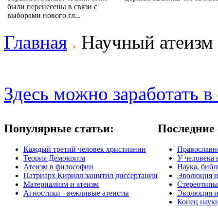
были перенесены в связи с
выборами нового гл...
Главная
Научный атеизм
Здесь можно заработать в 
Популярные статьи:
Последние 
Каждый третий человек христианин
Православно
Теория Демокрита
У человека 
Атеизм в философии
Наука, библ
Патриарх Кирилл защитил диссертации
Эволюция и
Материализм и атеизм
Стереотипы
Агностики - вежливые атеисты
Эволюция и
Конец наук