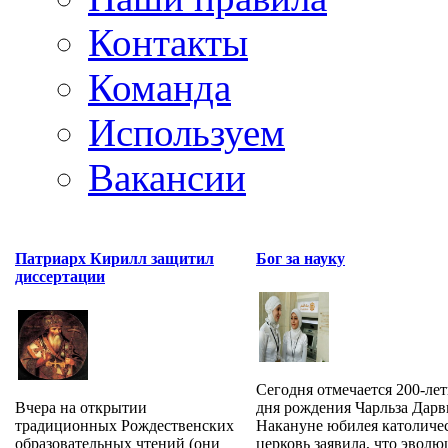
Контакты
Команда
Используем
Вакансии
Патриарх Кирилл защитил
Бог за науку
диссертации
Сегодня отмечается 200-лет
Вчера на открытии
дня рождения Чарльза Дарв
традиционных Рождественских
Накануне юбилея католиче
образовательных чтений (они
церковь заявила, что эволюц