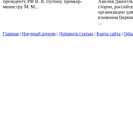
президенту РФ В. В. Путину, премьер-
Амелия Джентль
министру М. М...
сторон, российс
организацию для
влиянием Церкви 
...
Главная
|
Научный атеизм
|
Добавить статью
|
Карта сайта
|
Обра